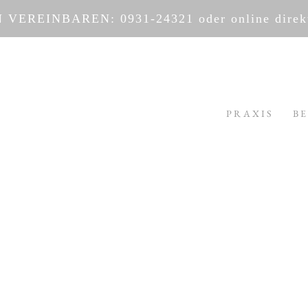
N VEREINBAREN:
0931-24321
oder
online dire
PRAXIS
B