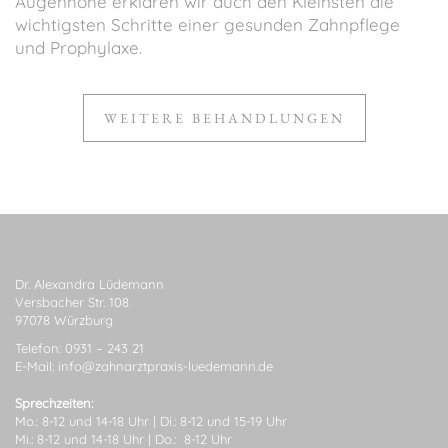
Augenhöhe erklären wir auch den Kleinsten die
wichtigsten Schritte einer gesunden Zahnpflege
und Prophylaxe.
WEITERE BEHANDLUNGEN
Dr. Alexandra Lüdemann
Versbacher Str. 108
97078 Würzburg
Telefon: 0931 – 243 21
E-Mail:
info@zahnarztpraxis-luedemann.de
Sprechzeiten:
Mo.: 8-12 und 14-18 Uhr | Di.: 8-12 und 15-19 Uhr
Mi.: 8-12 und 14-18 Uhr | Do.:
8-12 Uhr